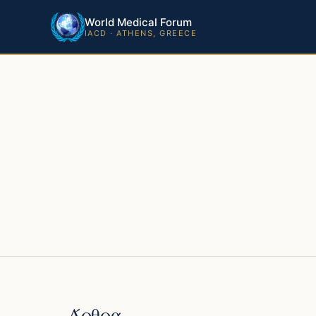
World Medical Forum
IACD · ATHENS, GREECE
Άρθρα