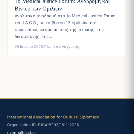
1ο Medical Justice Forum: Αναδρομή και
Βίντεο των Ομιλιών
Αναλυτική αναδρομή στο 1ο Medical Justice Forum
του I.A.C.D., με τα βίντεο 13 ομιλιών από
κορυφαίους εκπροσώπους της ιατρικής, της
δικαιοσύνης, της…
29 Ιουνίου 2026
·
7 λεπτά ανάγνωσης
International Association for Cultural Diplomacy
Organisation ID: E10418293/18-1-2026
events@iacd.gr