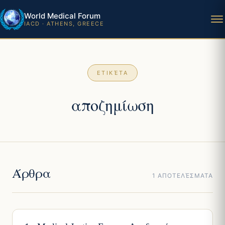
World Medical Forum
IACD · ATHENS, GREECE
ΕΤΙΚΈΤΑ
αποζημίωση
Άρθρα
1 ΑΠΟΤΕΛΈΣΜΑΤΑ
ΙΑΤΡΙΚΉ ΔΙΚΑΙΟΣΎΝΗ